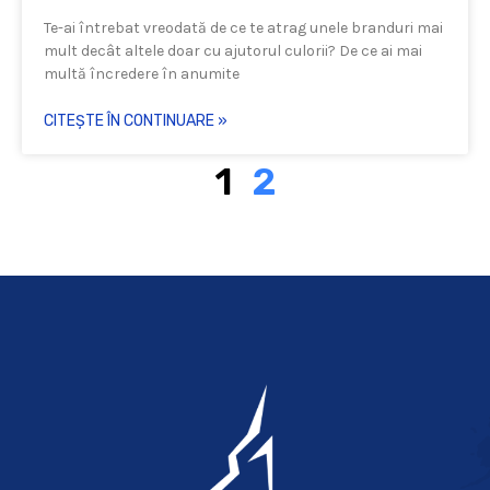
Te-ai întrebat vreodată de ce te atrag unele branduri mai
mult decât altele doar cu ajutorul culorii? De ce ai mai
multă încredere în anumite
CITEȘTE ÎN CONTINUARE »
1
2