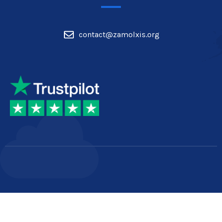
contact@zamolxis.org
© 2026 Zamolx.ro marcă înregistrată și protejată conform normelor în vigoare.