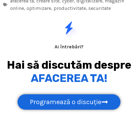
afacerea ta
,
creare site
,
cyber
,
digitalizare
,
magazin
online
,
optimizare
,
productivitate
,
securitate
Ai întrebări?
Hai să discutăm despre
AFACEREA TA!
Programează o discuție