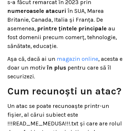
s-a făcut remarcat în 2023 prin
numeroasele atacuri
în SUA, Marea
Britanie, Canada, Italia și Franța. De
asemenea,
printre țintele principale
au
fost domenii precum comerț, tehnologie,
sănătate, educație.
Așa că, dacă ai un
magazin online
, acesta e
doar un motiv
în plus
pentru care să îl
securizezi.
Cum recunoști un atac?
Un atac se poate recunoaște printr-un
fișier, al cărui subiect este
!!!READ_ME_MEDUSA!!!.txt și care are rolul