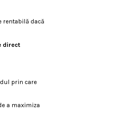
re rentabilă dacă
 direct
ul prin care
 de a maximiza