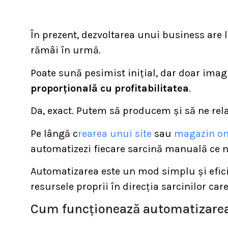
În prezent, dezvoltarea unui business are 
rămâi în urmă.
Poate sună pesimist inițial, dar doar ima
proporțională cu profitabilitatea
.
Da, exact. Putem să producem și să ne rel
Pe lângă c
rearea unui site
sau
magazin on
automatizezi fiecare sarcină manuală ce n
Automatizarea este un mod simplu și efici
resursele proprii în direcția sarcinilor car
Cum funcționează automatizarea 