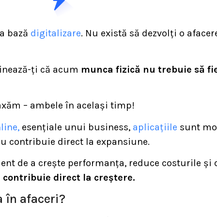
la bază
digitalizare
. Nu există să dezvolți o aface
ginează-ți că acum
munca fizică nu trebuie să fie
axăm – ambele în același timp!
line,
esențiale unui business,
aplicațiile
sunt mod
u contribuie direct la expansiune.
ent de a crește performanța, reduce costurile și
e
contribuie direct la creștere.
în afaceri?