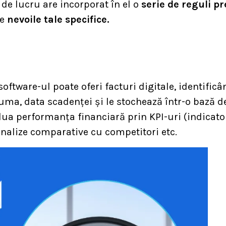
de lucru are incorporat în el o
serie de reguli pr
de
nevoile tale specifice.
 software-ul poate oferi facturi digitale, identific
ma, data scadenței și le stochează într-o bază de
valua performanța financiară prin KPI-uri (indicat
 analize comparative cu competitori etc.