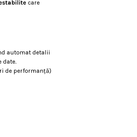
estabilite
care
ând automat detalii
 date.
ori de performanță)