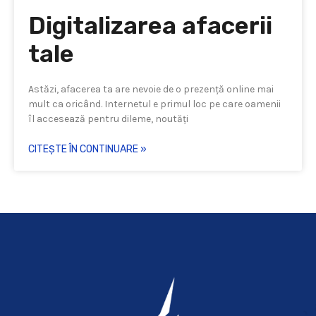
Digitalizarea afacerii
tale
Astăzi, afacerea ta are nevoie de o prezență online mai
mult ca oricând. Internetul e primul loc pe care oamenii
îl accesează pentru dileme, noutăți
CITEȘTE ÎN CONTINUARE »